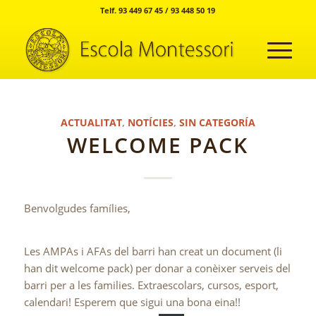
Telf. 93 449 67 45 / 93 448 50 19
ACTUALITAT
,
NOTÍCIES
,
SIN CATEGORÍA
WELCOME PACK
Benvolgudes famílies,
Les AMPAs i AFAs del barri han creat un document (li
han dit welcome pack) per donar a conèixer serveis del
barri per a les families. Extraescolars, cursos, esport,
calendari! Esperem que sigui una bona eina!!