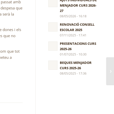
AJUTS INDIVIDUALS DE
ny passat amb
MENJADOR CURS 2026-
a despesa que
27
a serà la
08/05/2026 - 16:18
RENOVACIÓ CONSELL
e dones i els
ESCOLAR 2025
res que no
07/11/2025 - 17:41
PRESENTACIONS CURS
2025-26
 com que tot
01/07/2025 - 10:30
meteu a
BEQUES MENJADOR
CURS 2025-26
IN
08/05/2025 - 17:36