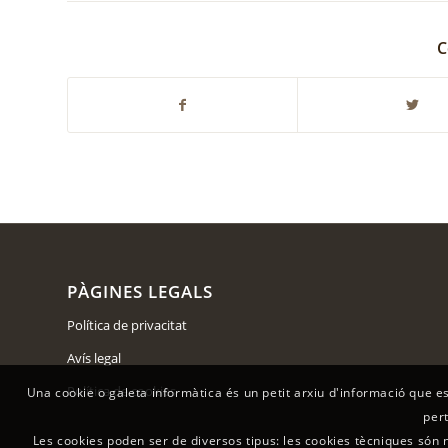
C
PÀGINES LEGALS
Política de privacitat
Avís legal
Política de cookies
Una cookie o galeta informàtica és un petit arxiu d'informació que e
per
Les cookies poden ser de diversos tipus: les cookies tècniques són 