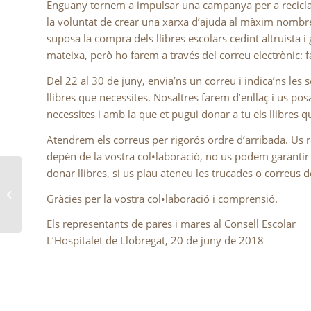
Enguany tornem a impulsar una campanya per a reciclar i 
la voluntat de crear una xarxa d’ajuda al màxim nombre
suposa la compra dels llibres escolars cedint altruista 
mateixa, però ho farem a través del correu electrònic
Del 22 al 30 de juny, envia’ns un correu i indica’ns les
llibres que necessites. Nosaltres farem d’enllaç i us po
necessites i amb la que et pugui donar a tu els llibres q
Atendrem els correus per rigorós ordre d’arribada. Us r
depèn de la vostra col•laboració, no us podem garantir 
donar llibres, si us plau ateneu les trucades o correus d
CONVOCATÒRIA – BEQUES
Gràcies per la vostra col•laboració i comprensió.
MENJADOR CURS 2018-2019
Els representants de pares i mares al Consell Escolar
L’Hospitalet de Llobregat, 20 de juny de 2018