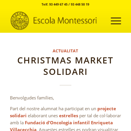
Telf. 93 449 67 45 / 93 448 50 19
ACTUALITAT
CHRISTMAS MARKET
SOLIDARI
Benvolgudes famílies,
Part del nostre alumnat ha participat en un
projecte
solidari
elaborant unes
estrelles
per tal de col·laborar
amb la
Fundació d’Oncologia infantil Enriqueta
Villacecchia
. Aquestes estrelles es podran visualitzar