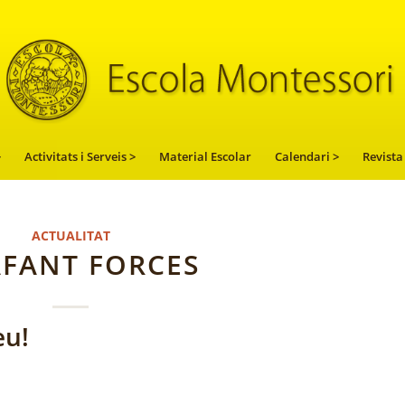
>
Activitats i Serveis >
Material Escolar
Calendari >
Revista
ACTUALITAT
FANT FORCES
eu!