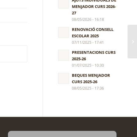
AJUTS INDIVIDUALS DE
MENJADOR CURS 2026-
27
08/05/2026 - 16:18
RENOVACIÓ CONSELL
ESCOLAR 2025
Am
07/11/2025 - 17:41
PRESENTACIONS CURS
2025-26
01/07/2025 - 10:30
BEQUES MENJADOR
CURS 2025-26
08/05/2025 - 17:36